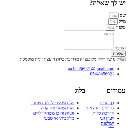
יש לך שאלה?
שם
מייל
טלפון
הודעה
שליחה
racheli56921@gmail.com
054-8456921
עמודים
בלוג
דף הבית
אל תשאירי לכלוך מיותר!
קורסים והרצאות
אל תשאלי מה קרה
הדרכת כלות
זוגיות זה כן משחק ילדים
ייעוץ זוגי
מלאכותי או טבעי
המלצות