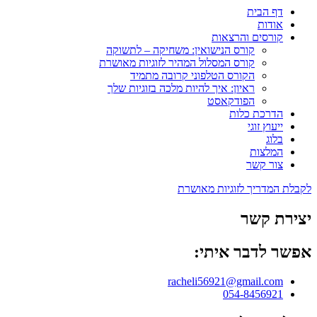
דף הבית
אודות
קורסים והרצאות
קורס הנישואין: משחיקה – לתשוקה
קורס המסלול המהיר לזוגיות מאושרת
הקורס הטלפוני קרובה מתמיד
ראיון: איך להיות מלכה בזוגיות שלך
הפודקאסט
הדרכת כלות
ייעוץ זוגי
בלוג
המלצות
צור קשר
לקבלת המדריך לזוגיות מאושרת
יצירת קשר
אפשר לדבר איתי:
racheli56921@gmail.com
054-8456921