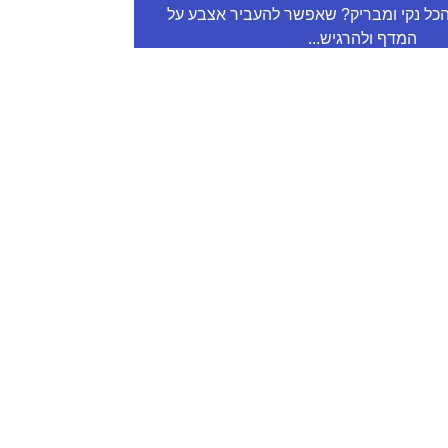
כל נקי ומבריק? שאפשר להעביר אצבע על
המדף ולהרגיש...